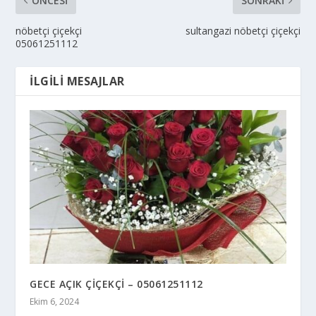
ÖNCESI
SONRAKI
nöbetçi çiçekçi
sultangazi nöbetçi çiçekçi
05061251112
İLGILI MESAJLAR
GECE AÇIK ÇİÇEKÇİ – 05061251112
Ekim 6, 2024