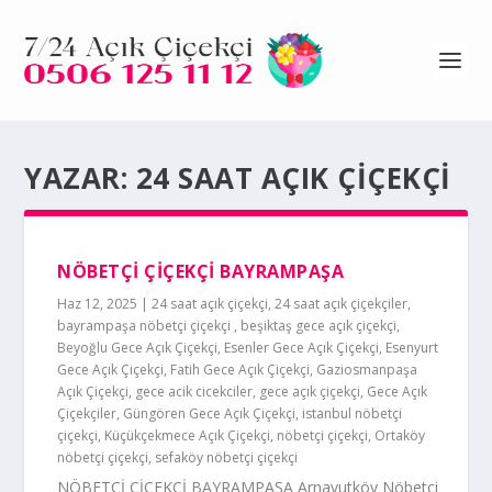
YAZAR:
24 SAAT AÇIK ÇIÇEKÇI
NÖBETÇİ ÇİÇEKÇİ BAYRAMPAŞA
Haz 12, 2025
|
24 saat açık çiçekçi
,
24 saat açık çiçekçiler
,
bayrampaşa nöbetçi çiçekçi
,
beşiktaş gece açık çiçekçi
,
Beyoğlu Gece Açık Çiçekçi
,
Esenler Gece Açık Çiçekçi
,
Esenyurt
Gece Açık Çiçekçi
,
Fatih Gece Açık Çiçekçi
,
Gaziosmanpaşa
Açık Çiçekçi
,
gece acik cicekciler
,
gece açık çiçekçi
,
Gece Açık
Çiçekçiler
,
Güngören Gece Açık Çiçekçi
,
istanbul nöbetçi
çiçekçi
,
Küçükçekmece Açık Çiçekçi
,
nöbetçi çiçekçi
,
Ortaköy
nöbetçi çiçekçi
,
sefaköy nöbetçi çiçekçi
NÖBETÇİ ÇİÇEKÇİ BAYRAMPAŞA Arnavutköy Nöbetçi