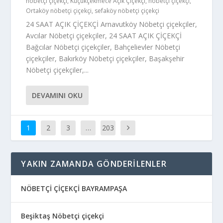
nöbetçi çiçekçi
,
Küçükçekmece Açık Çiçekçi
,
nöbetçi çiçekçi
,
Ortaköy nöbetçi çiçekçi
,
sefaköy nöbetçi çiçekçi
24 SAAT AÇIK ÇİÇEKÇİ Arnavutköy Nöbetçi çiçekçiler,
Avcılar Nöbetçi çiçekçiler, 24 SAAT AÇIK ÇİÇEKÇİ
Bağcılar Nöbetçi çiçekçiler, Bahçelievler Nöbetçi
çiçekçiler, Bakırköy Nöbetçi çiçekçiler, Başakşehir
Nöbetçi çiçekçiler,...
DEVAMINI OKU
1
2
3
…
203
YAKIN ZAMANDA GÖNDERILENLER
NÖBETÇİ ÇİÇEKÇİ BAYRAMPAŞA
Beşiktaş Nöbetçi çiçekçi