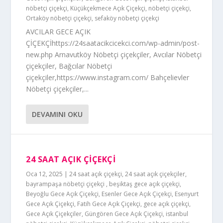
nöbetçi çiçekçi
,
Küçükçekmece Açık Çiçekçi
,
nöbetçi çiçekçi
,
Ortaköy nöbetçi çiçekçi
,
sefaköy nöbetçi çiçekçi
AVCILAR GECE AÇIK
ÇİÇEKÇİhttps://24saatacikcicekci.com/wp-admin/post-
new.php Arnavutköy Nöbetçi çiçekçiler, Avcılar Nöbetçi
çiçekçiler, Bağcılar Nöbetçi
çiçekçiler,https://www.instagram.com/ Bahçelievler
Nöbetçi çiçekçiler,...
DEVAMINI OKU
24 SAAT AÇIK ÇİÇEKÇİ
Oca 12, 2025
|
24 saat açık çiçekçi
,
24 saat açık çiçekçiler
,
bayrampaşa nöbetçi çiçekçi
,
beşiktaş gece açık çiçekçi
,
Beyoğlu Gece Açık Çiçekçi
,
Esenler Gece Açık Çiçekçi
,
Esenyurt
Gece Açık Çiçekçi
,
Fatih Gece Açık Çiçekçi
,
gece açık çiçekçi
,
Gece Açık Çiçekçiler
,
Güngören Gece Açık Çiçekçi
,
istanbul