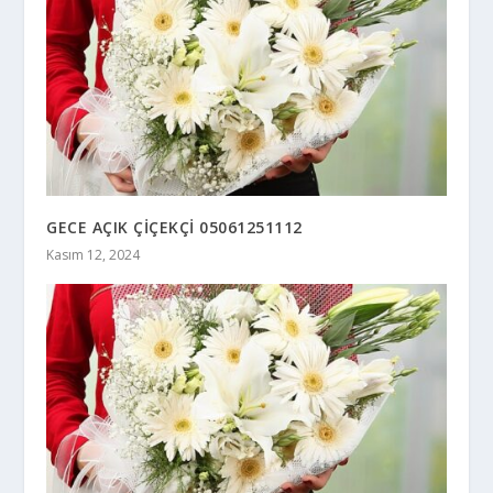
GECE AÇIK ÇİÇEKÇİ 05061251112
Kasım 12, 2024