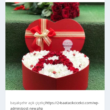
başakşehir açık çiçekçi
https://24saatacikcicekci.com/wp-
admin/post-new.php