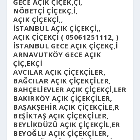
GECE AÇIK ÇIÇEK,ÇI,
NÖBETÇI ÇIÇEKÇ,I,
AÇIK ÇIÇEKÇI,,
İSTANBUL AÇIK ÇIÇEKÇI,,
AÇIK ÇIÇEKÇI ( 05061251112, )
ISTANBUL GECE AÇIK ÇIÇEKÇ,I
ARNAVUTKÖY GECE AÇIK
ÇIÇ,EKÇI
AVCILAR AÇIK ÇIÇEKÇILER,
BAĞCILAR AÇIK ÇIÇEKÇILER,
BAHÇELIEVLER AÇIK ÇIÇEKÇI,LER
BAKIRKÖY AÇIK ÇIÇEKÇILER,
BAŞAKŞEHIR AÇIK ÇIÇEKÇILE,R
BEŞIKTAŞ AÇIK ÇIÇEKÇILER,
BEYLIKDÜZÜ AÇIK ÇIÇEKÇIL,ER
BEYOĞLU AÇIK ÇIÇEKÇILER,