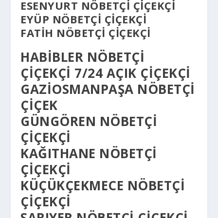
ESENYURT NÖBETÇI ÇIÇEKÇI
EYÜP NÖBETÇI ÇIÇEKÇI
FATIH NÖBETÇI ÇIÇEKÇI
HABIBLER NÖBETÇI
ÇIÇEKÇI 7/24 AÇIK ÇIÇEKÇI
GAZIOSMANPAŞA NÖBETÇI
ÇIÇEK
GÜNGÖREN NÖBETÇI
ÇIÇEKÇI
KAĞITHANE NÖBETÇI
ÇIÇEKÇI
KÜÇÜKÇEKMECE NÖBETÇI
ÇIÇEKÇI
SARIYER NÖBETÇI ÇIÇEKÇI