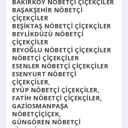
BAKIRKÖY NÖBETÇI ÇIÇEKÇILER
BAŞAKŞEHIR NÖBETÇI
ÇIÇEKÇILER
BEŞIKTAŞ NÖBETÇI ÇIÇEKÇILER
BEYLIKDÜZÜ NÖBETÇI
ÇIÇEKÇILER
BEYOĞLU NÖBETÇI ÇIÇEKÇILER
NÖBETÇI ÇIÇEKÇILER
ESENLER NÖBETÇI ÇIÇEKÇILER
ESENYURT NÖBETÇI
ÇIÇEKÇILER,
EYÜP NÖBETÇI ÇIÇEKÇILER,
FATIH NÖBETÇI ÇIÇEKÇILER,
GAZIOSMANPAŞA
NÖBETÇIÇIÇEK,
GÜNGÖREN NÖBETÇI