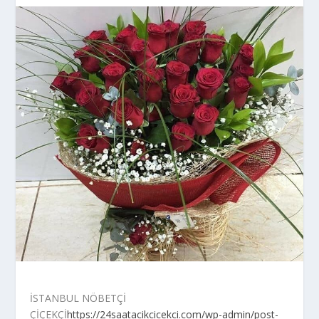
İSTANBUL NÖBETÇİ
ÇİÇEKÇİ
https://24saatacikcicekci.com/wp-admin/post-