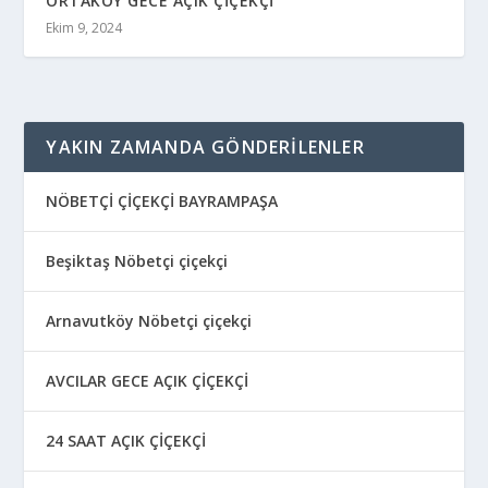
ORTAKÖY GECE AÇIK ÇİÇEKÇİ
Ekim 9, 2024
YAKIN ZAMANDA GÖNDERILENLER
NÖBETÇİ ÇİÇEKÇİ BAYRAMPAŞA
Beşiktaş Nöbetçi çiçekçi
Arnavutköy Nöbetçi çiçekçi
AVCILAR GECE AÇIK ÇİÇEKÇİ
24 SAAT AÇIK ÇİÇEKÇİ