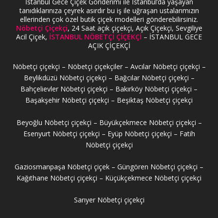
İstanbul Gece Çiçek Gönderimi ile İstanbul’da yaşayan
tanıdıklarınıza çeyrek asırdır bu iş ile uğraşan ustalarımızın
ellerinden çok özel butik çiçek modelleri gönderebilirsiniz.
Nöbetçi Çiçekçi
, 24 Saat açık çiçekçi, Açık Çiçekçi, Sevgiliye
Acil Çiçek,
İSTANBUL NÖBETÇİ ÇİÇEKÇİ
– İSTANBUL GECE
AÇIK ÇİÇEKÇİ
Nöbetçi çiçekçi – Nöbetçi çiçekçiler – Avcılar Nöbetçi çiçekçi –
Beylikdüzü Nöbetçi çiçekçi – Bağcılar Nöbetçi çiçekçi –
Bahçelievler Nöbetçi çiçekçi – Bakırköy Nöbetçi çiçekçi –
Başakşehir Nöbetçi çiçekçi – Beşiktaş Nöbetçi çiçekçi
Beyoğlu Nöbetçi çiçekçi – Büyükçekmece Nöbetçi çiçekçi –
Esenyurt Nöbetçi çiçekçi – Eyüp Nöbetçi çiçekçi – Fatih
Nöbetçi çiçekçi
Gaziosmanpaşa Nöbetçi çiçek – Güngören Nöbetçi çiçekçi –
Kağıthane Nöbetçi çiçekçi – Küçükçekmece Nöbetçi çiçekçi
Sarıyer Nöbetçi çiçekçi