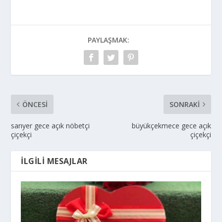
PAYLAŞMAK:
ÖNCESI
SONRAKI
sarıyer gece açık nöbetçi
büyükçekmece gece açık
çiçekçi
çiçekçi
İLGILI MESAJLAR