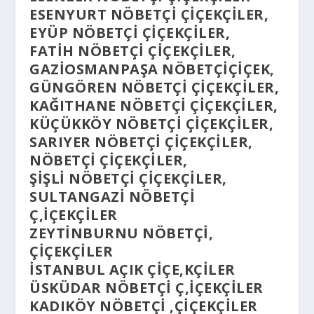
ESENYURT NÖBETÇI ÇIÇEKÇILER,
EYÜP NÖBETÇI ÇIÇEKÇILER,
FATIH NÖBETÇI ÇIÇEKÇILER,
GAZIOSMANPAŞA NÖBETÇIÇIÇEK,
GÜNGÖREN NÖBETÇI ÇIÇEKÇILER,
KAĞITHANE NÖBETÇI ÇIÇEKÇILER,
KÜÇÜKKÖY NÖBETÇI ÇIÇEKÇILER,
SARIYER NÖBETÇI ÇIÇEKÇILER,
NÖBETÇI ÇIÇEKÇILER,
ŞIŞLI NÖBETÇI ÇIÇEKÇILER,
SULTANGAZI NÖBETÇI
Ç,IÇEKÇILER
ZEYTINBURNU NÖBETÇI,
ÇIÇEKÇILER
İSTANBUL AÇIK ÇIÇE,KÇILER
ÜSKÜDAR NÖBETÇI Ç,IÇEKÇILER
KADIKÖY NÖBETÇI ,ÇIÇEKÇILER