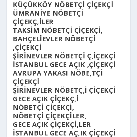
KÜÇÜKKÖY NÖBETÇI ÇIÇEKÇI
ÜMRANIYE NÖBETÇI
ÇIÇEKÇ,ILER
TAKSIM NÖBETÇI ÇIÇEKÇI,
BAHÇELIEVLER NÖBETÇI
,ÇIÇEKÇI
ŞIRINEVLER NÖBETÇI Ç,IÇEKÇI
ISTANBUL GECE AÇIK ,ÇIÇEKÇI
AVRUPA YAKASI NÖBE,TÇI
ÇIÇEKÇI
ŞIRINEVLER NÖBETÇ,I ÇIÇEKÇI
GECE AÇIK ÇIÇEKÇ,I
NÖBETÇI ÇIÇEKÇI,
NÖBETÇI ÇIÇEKÇILER,
GECE AÇIK ÇIÇEKÇI,LER
ISTANBUL GECE AÇ,IK ÇIÇEKÇI