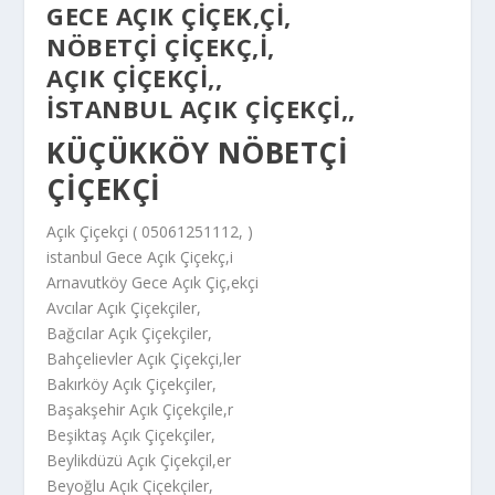
GECE AÇIK ÇIÇEK,ÇI,
NÖBETÇI ÇIÇEKÇ,I,
AÇIK ÇIÇEKÇI,,
İSTANBUL AÇIK ÇIÇEKÇI,,
KÜÇÜKKÖY NÖBETÇI
ÇIÇEKÇI
Açık Çiçekçi ( 05061251112, )
istanbul Gece Açık Çiçekç,i
Arnavutköy Gece Açık Çiç,ekçi
Avcılar Açık Çiçekçiler,
Bağcılar Açık Çiçekçiler,
Bahçelievler Açık Çiçekçi,ler
Bakırköy Açık Çiçekçiler,
Başakşehir Açık Çiçekçile,r
Beşiktaş Açık Çiçekçiler,
Beylikdüzü Açık Çiçekçil,er
Beyoğlu Açık Çiçekçiler,