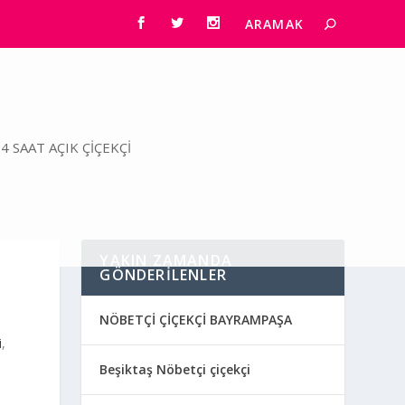
4 SAAT AÇIK ÇIÇEKÇI
YAKIN ZAMANDA
GÖNDERILENLER
NÖBETÇİ ÇİÇEKÇİ BAYRAMPAŞA
i
,
Beşiktaş Nöbetçi çiçekçi