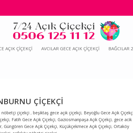
E AÇIK ÇIÇEKÇI
AVCILAR GECE AÇIK ÇIÇEKÇI
BAĞCILAR 2
NBURNU ÇİÇEKÇİ
nöbetçi çiçekçi
,
beşiktaş gece açık çiçekçi
,
Beyoğlu Gece Açık Çiçekç
çekçi
,
Fatih Gece Açık Çiçekçi
,
Gaziosmanpaşa Açık Çiçekçi
,
gece acik
r
,
Güngören Gece Açık Çiçekçi
,
Küçükçekmece Açık Çiçekçi
,
Ortaköy