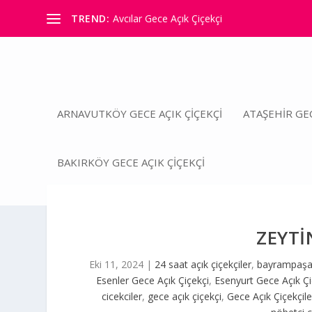
TREND:
Avcılar Gece Açık Çiçekçi
ARNAVUTKÖY GECE AÇIK ÇIÇEKÇI
ATAŞEHIR GEC
BAKIRKÖY GECE AÇIK ÇIÇEKÇI
ZEYTİ
Eki 11, 2024
|
24 saat açık çiçekçiler
,
bayrampaşa 
Esenler Gece Açık Çiçekçi
,
Esenyurt Gece Açık Çi
cicekciler
,
gece açık çiçekçi
,
Gece Açık Çiçekçile