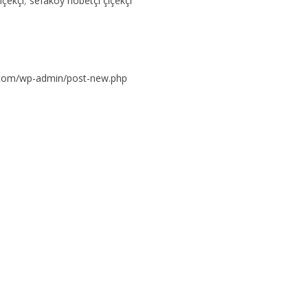
içekçi
,
sefaköy nöbetçi çiçekçi
i.com/wp-admin/post-new.php