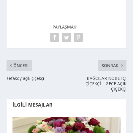
PAYLAŞMAK:
ÖNCESI
SONRAKI
sefaköy açık çiçekçi
BAĞCILAR NÖBETÇİ
ÇİÇEKÇİ – GECE AÇIK
ÇİÇEKÇİ
İLGILI MESAJLAR