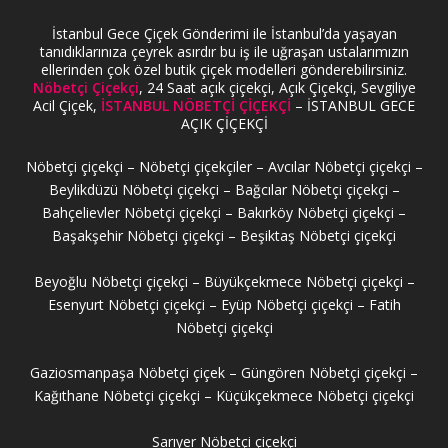
İstanbul Gece Çiçek Gönderimi ile İstanbul’da yaşayan
tanıdıklarınıza çeyrek asırdır bu iş ile uğraşan ustalarımızın
ellerinden çok özel butik çiçek modelleri gönderebilirsiniz.
Nöbetçi Çiçekçi
, 24 Saat açık çiçekçi, Açık Çiçekçi, Sevgiliye
Acil Çiçek,
İSTANBUL NÖBETÇİ ÇİÇEKÇİ
– İSTANBUL GECE
AÇIK ÇİÇEKÇİ
Nöbetçi çiçekçi – Nöbetçi çiçekçiler – Avcılar Nöbetçi çiçekçi –
Beylikdüzü Nöbetçi çiçekçi – Bağcılar Nöbetçi çiçekçi –
Bahçelievler Nöbetçi çiçekçi – Bakırköy Nöbetçi çiçekçi –
Başakşehir Nöbetçi çiçekçi – Beşiktaş Nöbetçi çiçekçi
Beyoğlu Nöbetçi çiçekçi – Büyükçekmece Nöbetçi çiçekçi –
Esenyurt Nöbetçi çiçekçi – Eyüp Nöbetçi çiçekçi – Fatih
Nöbetçi çiçekçi
Gaziosmanpaşa Nöbetçi çiçek – Güngören Nöbetçi çiçekçi –
Kağıthane Nöbetçi çiçekçi – Küçükçekmece Nöbetçi çiçekçi
Sarıyer Nöbetçi çiçekçi