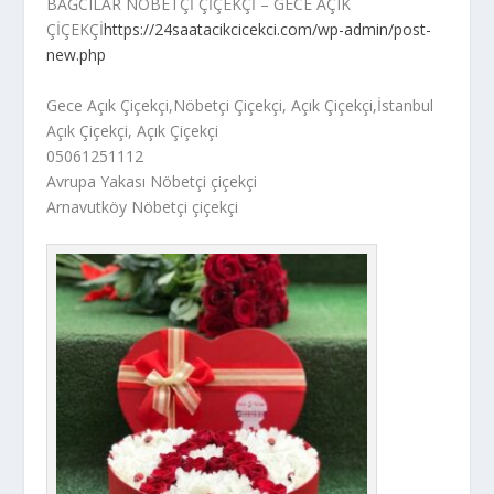
BAĞCILAR NÖBETÇİ ÇİÇEKÇİ – GECE AÇIK
ÇİÇEKÇİ
https://24saatacikcicekci.com/wp-admin/post-
new.php
Gece Açık Çiçekçi,Nöbetçi Çiçekçi, Açık Çiçekçi,İstanbul
Açık Çiçekçi, Açık Çiçekçi
05061251112
Avrupa Yakası Nöbetçi çiçekçi
Arnavutköy Nöbetçi çiçekçi